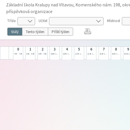
Základní škola Kralupy nad Vltavou, Komenského nám. 198, okre
příspěvková organizace
Třída
Učitel
Místnost
Stálý
Tento týden
Příští týden
0
1
2
3
4
5
6
7
8
9
7:05
7:50
8:00
8:45
8:55
9:40
10:00
10:45
10:55
11:40
11:50
12:35
12:45
13:30
13:40
14:25
14:35
15:20
15:30
1