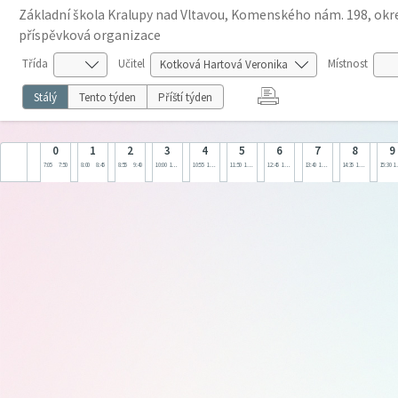
Základní škola Kralupy nad Vltavou, Komenského nám. 198, okre
příspěvková organizace
Třída
Učitel
Místnost
Stálý
Tento týden
Příští týden
0
1
2
3
4
5
6
7
8
9
7:05
7:50
8:00
8:45
8:55
9:40
10:00
10:45
10:55
11:40
11:50
12:35
12:45
13:30
13:40
14:25
14:35
15:20
15:30
1