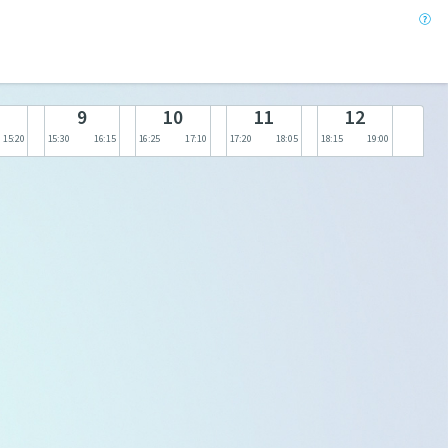
9
10
11
12
15:20
15:30
16:15
16:25
17:10
17:20
18:05
18:15
19:00