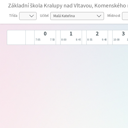
Základní škola Kralupy nad Vltavou, Komenského 
Třída
Učitel
Místnost
0
1
2
3
7:05
7:50
8:00
8:45
8:55
9:40
10:00