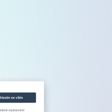
hlasím se vším
obné nastavení