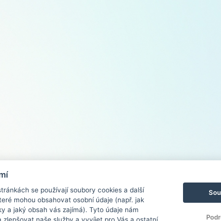
mí
ránkách se používají soubory cookies a další
Sou
 které mohou obsahovat osobní údaje (např. jak
ky a jaký obsah vás zajímá). Tyto údaje nám
Podr
zlepšovat naše služby a vyvíjet pro Vás a ostatní