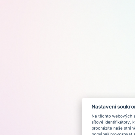
Nastavení soukro
Na těchto webových st
síťové identifikátory,
procházíte naše strán
pomáhají provozovat a 