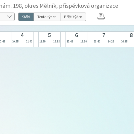
nám. 198, okres Mělník, příspěvková organizace
Stálý
Tento týden
Příští týden
4
5
6
7
8
10:45
10:55
11:40
11:50
12:35
12:45
13:30
13:40
14:25
14:35