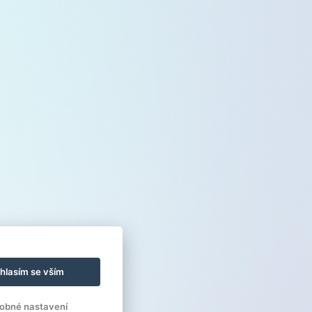
hlasím se vším
obné nastavení