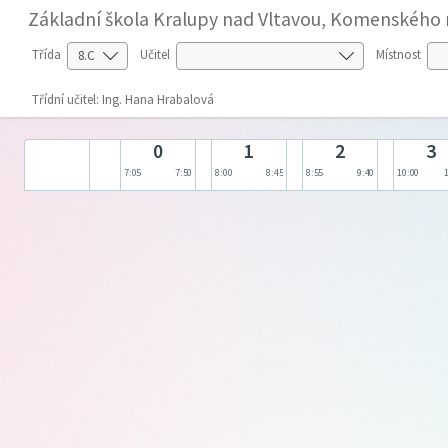
Základní škola Kralupy nad Vltavou, Komenského 
Třída
Učitel
Místnost
Třídní učitel: Ing. Hana Hrabalová
0
1
2
3
7:05
7:50
8:00
8:45
8:55
9:40
10:00