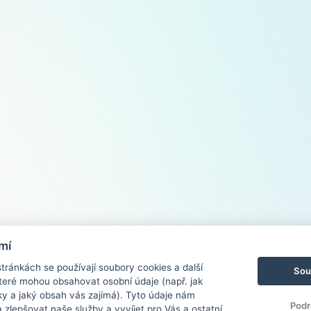
mí
ránkách se používají soubory cookies a další
Sou
 které mohou obsahovat osobní údaje (např. jak
ky a jaký obsah vás zajímá). Tyto údaje nám
Podr
zlepšovat naše služby a vyvíjet pro Vás a ostatní