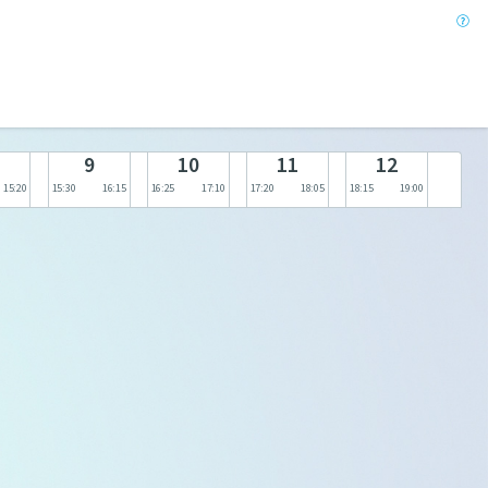
9
10
11
12
15:20
15:30
16:15
16:25
17:10
17:20
18:05
18:15
19:00