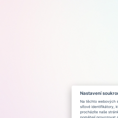
Nastavení soukro
Na těchto webových st
síťové identifikátory,
procházíte naše strán
pomáhají provozovat a 