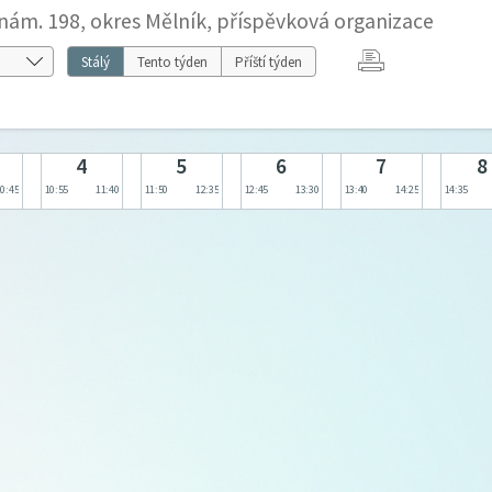
nám. 198, okres Mělník, příspěvková organizace
Stálý
Tento týden
Příští týden
4
5
6
7
8
10:45
10:55
11:40
11:50
12:35
12:45
13:30
13:40
14:25
14:35