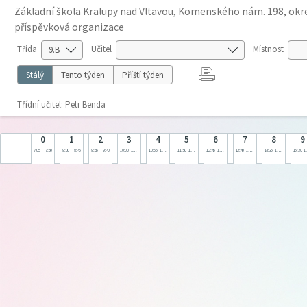
Základní škola Kralupy nad Vltavou, Komenského nám. 198, okre
příspěvková organizace
Třída
Učitel
Místnost
Stálý
Tento týden
Příští týden
Třídní učitel: Petr Benda
0
1
2
3
4
5
6
7
8
9
7:05
7:50
8:00
8:45
8:55
9:40
10:00
10:45
10:55
11:40
11:50
12:35
12:45
13:30
13:40
14:25
14:35
15:20
15:30
1