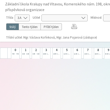
Základní škola Kralupy nad Vltavou, Komenského nám. 198, okre
příspěvková organizace
Třída
Učitel
Místnost
Stálý
Tento týden
Příští týden
Třídní učitel: Mgr. Václava Kořínková, Mgr. Jana Pojarová (zástupce)
0
1
2
3
4
5
6
7
8
9
7:05
7:50
8:00
8:45
8:55
9:40
10:00
10:45
10:55
11:40
11:50
12:35
12:45
13:30
13:40
14:25
14:35
15:20
15:30
1