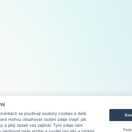
mí
ránkách se používají soubory cookies a další
Sou
 které mohou obsahovat osobní údaje (např. jak
ky a jaký obsah vás zajímá). Tyto údaje nám
Podr
zlepšovat naše služby a vyvíjet pro Vás a ostatní