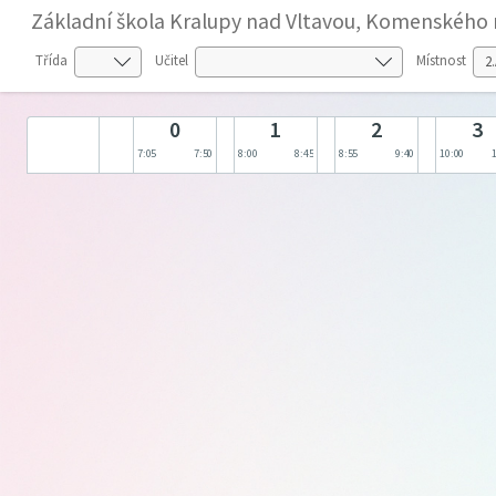
Základní škola Kralupy nad Vltavou, Komenského 
Třída
Učitel
Místnost
0
1
2
3
7:05
7:50
8:00
8:45
8:55
9:40
10:00