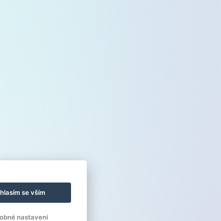
hlasím se vším
obné nastavení