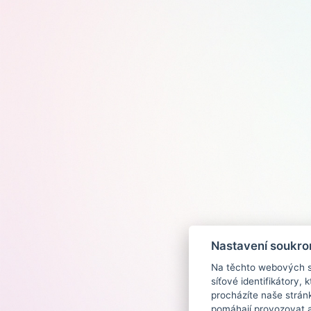
Nastavení soukro
Na těchto webových st
síťové identifikátory,
procházíte naše strán
pomáhají provozovat a 