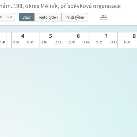
nám. 198, okres Mělník, příspěvková organizace
Stálý
Tento týden
Příští týden
4
5
6
7
8
10:45
10:55
11:40
11:50
12:35
12:45
13:30
13:40
14:25
14:35