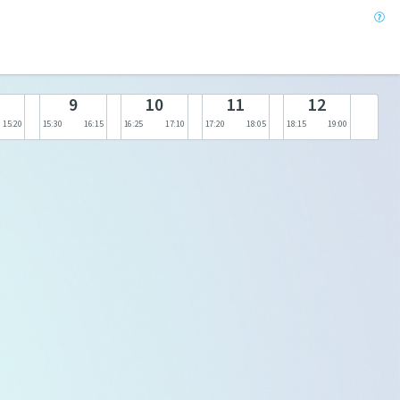
9
10
11
12
15:20
15:30
16:15
16:25
17:10
17:20
18:05
18:15
19:00