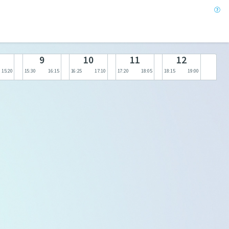
9
10
11
12
15:20
15:30
16:15
16:25
17:10
17:20
18:05
18:15
19:00