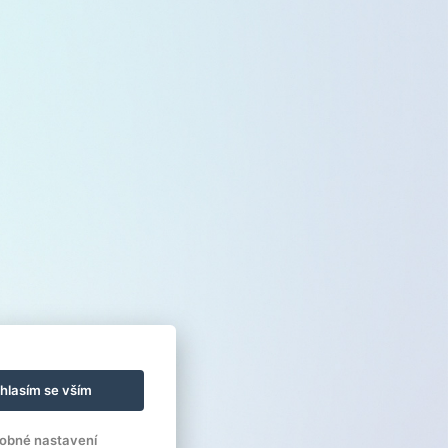
hlasím se vším
obné nastavení