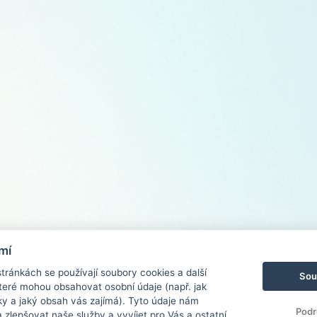
mí
ránkách se používají soubory cookies a další
Sou
 které mohou obsahovat osobní údaje (např. jak
ky a jaký obsah vás zajímá). Tyto údaje nám
Podr
zlepšovat naše služby a vyvíjet pro Vás a ostatní