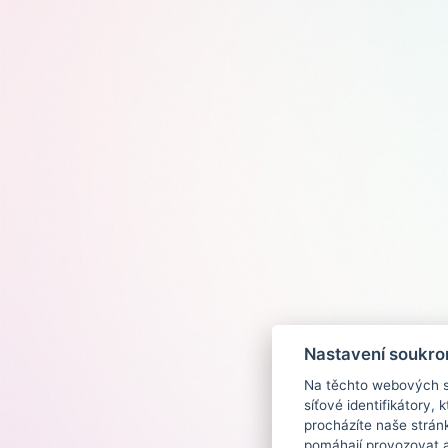
Nastavení soukro
Na těchto webových st
síťové identifikátory,
procházíte naše strán
pomáhají provozovat a 