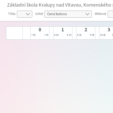
Základní škola Kralupy nad Vltavou, Komenského 
Třída
Učitel
Místnost
0
1
2
3
7:05
7:50
8:00
8:45
8:55
9:40
10:00