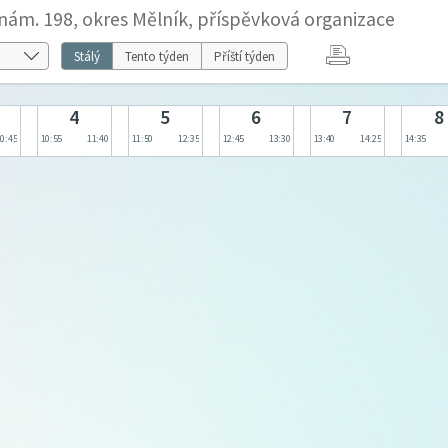
nám. 198, okres Mělník, příspěvková organizace
Stálý
Tento týden
Příští týden
4
5
6
7
8
10:45
10:55
11:40
11:50
12:35
12:45
13:30
13:40
14:25
14:35