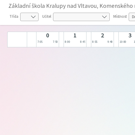
Základní škola Kralupy nad Vltavou, Komenského 
Třída
Učitel
Místnost
0
1
2
3
7:05
7:50
8:00
8:45
8:55
9:40
10:00