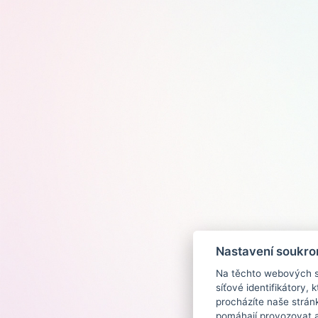
Nastavení soukro
Na těchto webových st
síťové identifikátory,
procházíte naše strán
pomáhají provozovat a 