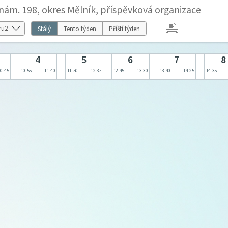
nám. 198, okres Mělník, příspěvková organizace
Stálý
Tento týden
Příští týden
4
5
6
7
8
10:45
10:55
11:40
11:50
12:35
12:45
13:30
13:40
14:25
14:35