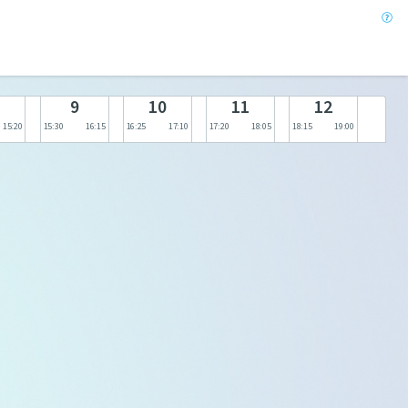
9
10
11
12
15:20
15:30
16:15
16:25
17:10
17:20
18:05
18:15
19:00