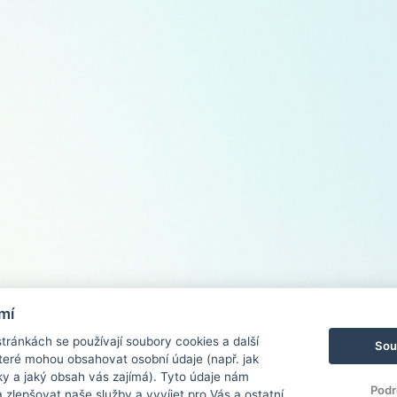
mí
ránkách se používají soubory cookies a další
Sou
 které mohou obsahovat osobní údaje (např. jak
ky a jaký obsah vás zajímá). Tyto údaje nám
Podr
zlepšovat naše služby a vyvíjet pro Vás a ostatní