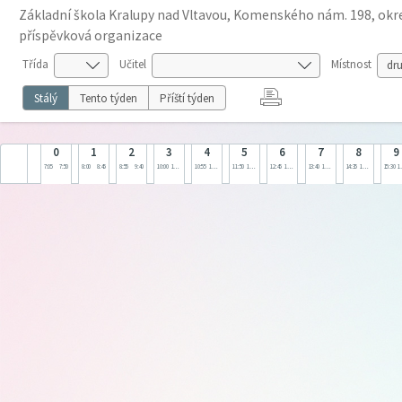
Základní škola Kralupy nad Vltavou, Komenského nám. 198, okre
příspěvková organizace
Třída
Učitel
Místnost
Stálý
Tento týden
Příští týden
0
1
2
3
4
5
6
7
8
9
7:05
7:50
8:00
8:45
8:55
9:40
10:00
10:45
10:55
11:40
11:50
12:35
12:45
13:30
13:40
14:25
14:35
15:20
15:30
1