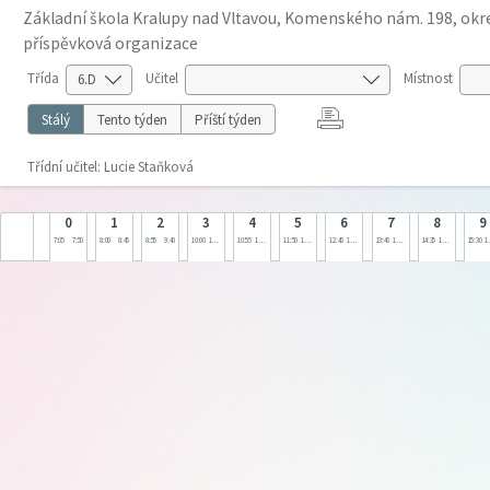
Základní škola Kralupy nad Vltavou, Komenského nám. 198, okre
příspěvková organizace
Třída
Učitel
Místnost
Stálý
Tento týden
Příští týden
Třídní učitel: Lucie Staňková
0
1
2
3
4
5
6
7
8
9
7:05
7:50
8:00
8:45
8:55
9:40
10:00
10:45
10:55
11:40
11:50
12:35
12:45
13:30
13:40
14:25
14:35
15:20
15:30
1