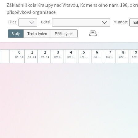
Základní škola Kralupy nad Vltavou, Komenského nám. 198, okre
příspěvková organizace
Třída
Učitel
Místnost
Stálý
Tento týden
Příští týden
0
1
2
3
4
5
6
7
8
9
7:05
7:50
8:00
8:45
8:55
9:40
10:00
10:45
10:55
11:40
11:50
12:35
12:45
13:30
13:40
14:25
14:35
15:20
15:30
1