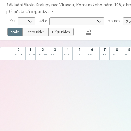
Základní škola Kralupy nad Vltavou, Komenského nám. 198, okre
příspěvková organizace
Třída
Učitel
Místnost
Stálý
Tento týden
Příští týden
0
1
2
3
4
5
6
7
8
9
7:05
7:50
8:00
8:45
8:55
9:40
10:00
10:45
10:55
11:40
11:50
12:35
12:45
13:30
13:40
14:25
14:35
15:20
15:30
1