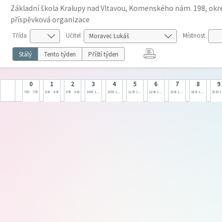
Základní škola Kralupy nad Vltavou, Komenského nám. 198, okre
příspěvková organizace
Třída
Učitel
Místnost
Stálý
Tento týden
Příští týden
0
1
2
3
4
5
6
7
8
9
7:05
7:50
8:00
8:45
8:55
9:40
10:00
10:45
10:55
11:40
11:50
12:35
12:45
13:30
13:40
14:25
14:35
15:20
15:30
1