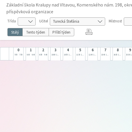
Základní škola Kralupy nad Vltavou, Komenského nám. 198, okre
příspěvková organizace
Třída
Učitel
Místnost
Stálý
Tento týden
Příští týden
0
1
2
3
4
5
6
7
8
9
7:05
7:50
8:00
8:45
8:55
9:40
10:00
10:45
10:55
11:40
11:50
12:35
12:45
13:30
13:40
14:25
14:35
15:20
15:30
1