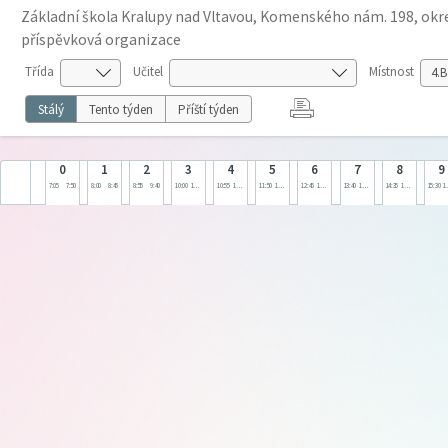
Základní škola Kralupy nad Vltavou, Komenského nám. 198, okre
příspěvková organizace
Třída
Učitel
Místnost
Stálý
Tento týden
Příští týden
0
1
2
3
4
5
6
7
8
9
7:05
7:50
8:00
8:45
8:55
9:40
10:00
10:45
10:55
11:40
11:50
12:35
12:45
13:30
13:40
14:25
14:35
15:20
15:30
1