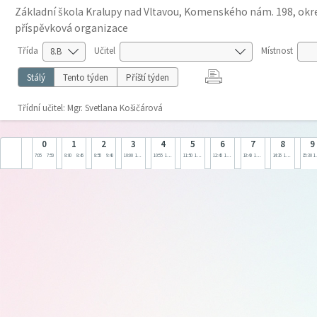
Základní škola Kralupy nad Vltavou, Komenského nám. 198, okre
příspěvková organizace
Třída
Učitel
Místnost
Stálý
Tento týden
Příští týden
Třídní učitel: Mgr. Svetlana Košičárová
0
1
2
3
4
5
6
7
8
9
7:05
7:50
8:00
8:45
8:55
9:40
10:00
10:45
10:55
11:40
11:50
12:35
12:45
13:30
13:40
14:25
14:35
15:20
15:30
1