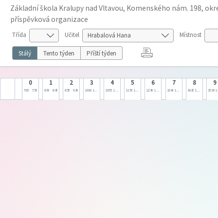
Základní škola Kralupy nad Vltavou, Komenského nám. 198, okre
příspěvková organizace
Třída
Učitel
Místnost
Stálý
Tento týden
Příští týden
0
1
2
3
4
5
6
7
8
9
7:05
7:50
8:00
8:45
8:55
9:40
10:00
10:45
10:55
11:40
11:50
12:35
12:45
13:30
13:40
14:25
14:35
15:20
15:30
1