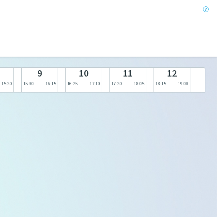
9
10
11
12
15:20
15:30
16:15
16:25
17:10
17:20
18:05
18:15
19:00