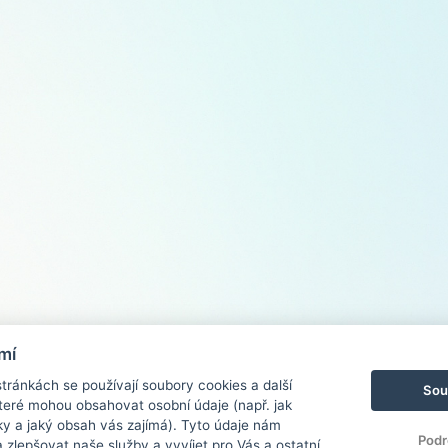
mí
ránkách se používají soubory cookies a další
Sou
 které mohou obsahovat osobní údaje (např. jak
ky a jaký obsah vás zajímá). Tyto údaje nám
Podr
zlepšovat naše služby a vyvíjet pro Vás a ostatní