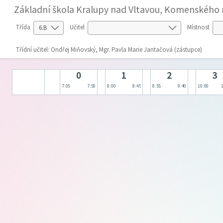
Základní škola Kralupy nad Vltavou, Komenského 
Třída
Učitel
Místnost
Třídní učitel: Ondřej Miňovský, Mgr. Pavla Marie Jantačová (zástupce)
0
1
2
3
7:05
7:50
8:00
8:45
8:55
9:40
10:00