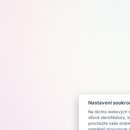
Nastavení soukro
Na těchto webových st
síťové identifikátory,
procházíte naše strán
pomáhají provozovat a 