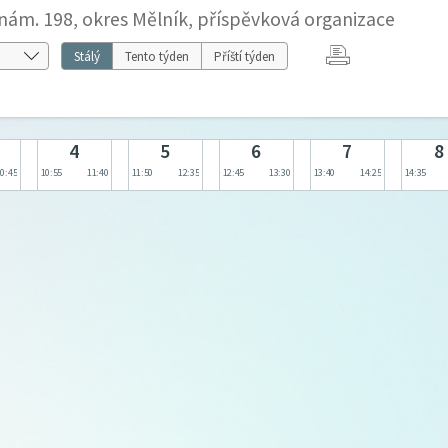
nám. 198, okres Mělník, příspěvková organizace
Stálý
Tento týden
Příští týden
4
5
6
7
8
10:45
10:55
11:40
11:50
12:35
12:45
13:30
13:40
14:25
14:35