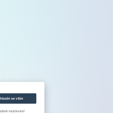
hlasím se vším
obné nastavení