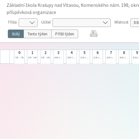
Základní škola Kralupy nad Vltavou, Komenského nám. 198, okre
příspěvková organizace
Třída
Učitel
Místnost
Stálý
Tento týden
Příští týden
0
1
2
3
4
5
6
7
8
9
7:05
7:50
8:00
8:45
8:55
9:40
10:00
10:45
10:55
11:40
11:50
12:35
12:45
13:30
13:40
14:25
14:35
15:20
15:30
1