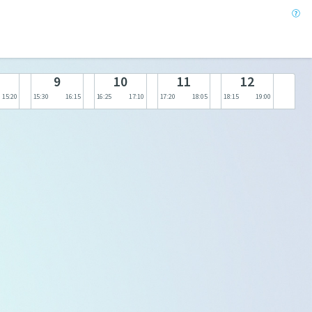
9
10
11
12
15:20
15:30
16:15
16:25
17:10
17:20
18:05
18:15
19:00