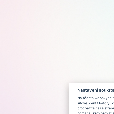
Nastavení soukro
Na těchto webových st
síťové identifikátory,
procházíte naše strán
pomáhají provozovat a 