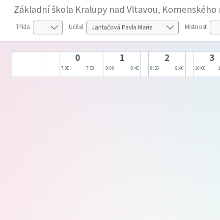
Základní škola Kralupy nad Vltavou, Komenského 
Třída
Učitel
Místnost
0
1
2
3
7:05
7:50
8:00
8:45
8:55
9:40
10:00