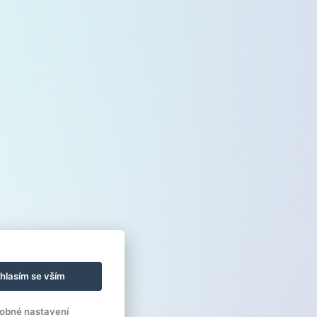
hlasím se vším
obné nastavení