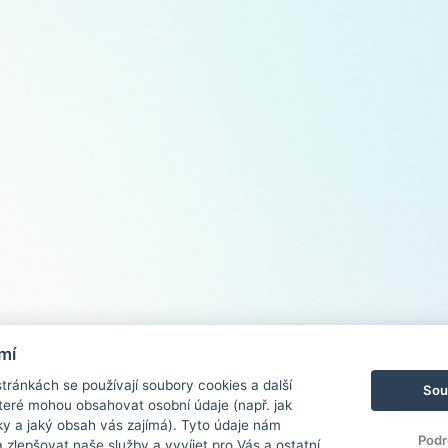
mí
ránkách se používají soubory cookies a další
Sou
 které mohou obsahovat osobní údaje (např. jak
ky a jaký obsah vás zajímá). Tyto údaje nám
Podr
zlepšovat naše služby a vyvíjet pro Vás a ostatní