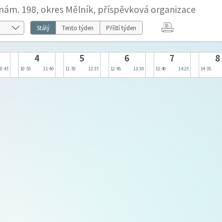
nám. 198, okres Mělník, příspěvková organizace
Stálý
Tento týden
Příští týden
4
5
6
7
8
10:45
10:55
11:40
11:50
12:35
12:45
13:30
13:40
14:25
14:35