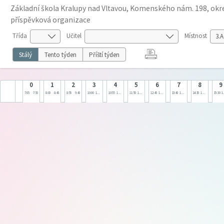
Základní škola Kralupy nad Vltavou, Komenského nám. 198, okre
příspěvková organizace
Třída
Učitel
Místnost
Stálý
Tento týden
Příští týden
0
1
2
3
4
5
6
7
8
9
7:05
7:50
8:00
8:45
8:55
9:40
10:00
10:45
10:55
11:40
11:50
12:35
12:45
13:30
13:40
14:25
14:35
15:20
15:30
1