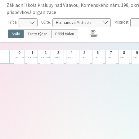
Základní škola Kralupy nad Vltavou, Komenského nám. 198, okre
příspěvková organizace
Třída
Učitel
Místnost
Stálý
Tento týden
Příští týden
0
1
2
3
4
5
6
7
8
9
7:05
7:50
8:00
8:45
8:55
9:40
10:00
10:45
10:55
11:40
11:50
12:35
12:45
13:30
13:40
14:25
14:35
15:20
15:30
1