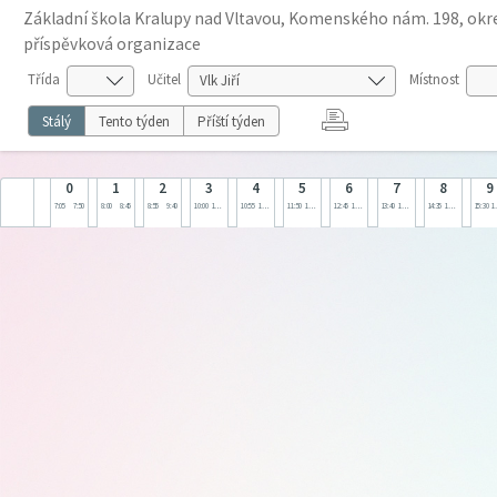
Základní škola Kralupy nad Vltavou, Komenského nám. 198, okre
příspěvková organizace
Třída
Učitel
Místnost
Stálý
Tento týden
Příští týden
0
1
2
3
4
5
6
7
8
9
7:05
7:50
8:00
8:45
8:55
9:40
10:00
10:45
10:55
11:40
11:50
12:35
12:45
13:30
13:40
14:25
14:35
15:20
15:30
1