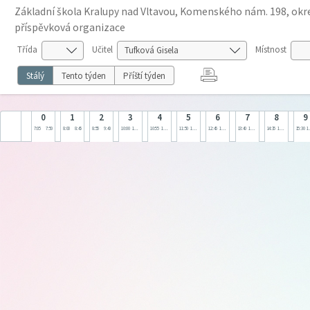
Základní škola Kralupy nad Vltavou, Komenského nám. 198, okre
příspěvková organizace
Třída
Učitel
Místnost
Stálý
Tento týden
Příští týden
0
1
2
3
4
5
6
7
8
9
7:05
7:50
8:00
8:45
8:55
9:40
10:00
10:45
10:55
11:40
11:50
12:35
12:45
13:30
13:40
14:25
14:35
15:20
15:30
1