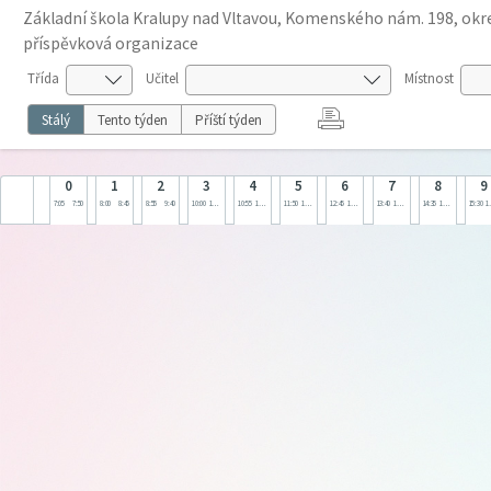
Základní škola Kralupy nad Vltavou, Komenského nám. 198, okre
příspěvková organizace
Třída
Učitel
Místnost
Stálý
Tento týden
Příští týden
0
1
2
3
4
5
6
7
8
9
7:05
7:50
8:00
8:45
8:55
9:40
10:00
10:45
10:55
11:40
11:50
12:35
12:45
13:30
13:40
14:25
14:35
15:20
15:30
1